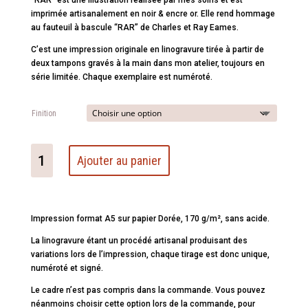
“RAR” est une illustration réalisée par mes soins et est
imprimée artisanalement en noir & encre or. Elle rend hommage
au fauteuil à bascule “RAR” de Charles et Ray Eames.
C’est une impression originale en linogravure tirée à partir de
deux tampons gravés à la main dans mon atelier, toujours en
série limitée. Chaque exemplaire est numéroté.
Finition
quantité
Ajouter au panier
de
Design
-
RAR
Impression format A5 sur papier Dorée, 170 g/m², sans acide.
La linogravure étant un procédé artisanal produisant des
variations lors de l’impression, chaque tirage est donc unique,
numéroté et signé.
Le cadre n’est pas compris dans la commande. Vous pouvez
néanmoins choisir cette option lors de la commande, pour