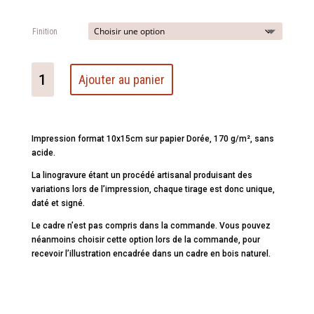
Finition
quantité
Ajouter au panier
de
Chat-
rentaise
Impression format 10x15cm sur papier Dorée, 170 g/m², sans
acide.
La linogravure étant un procédé artisanal produisant des
variations lors de l’impression, chaque tirage est donc unique,
daté et signé.
Le cadre n’est pas compris dans la commande. Vous pouvez
néanmoins choisir cette option lors de la commande, pour
recevoir l’illustration encadrée dans un cadre en bois naturel.