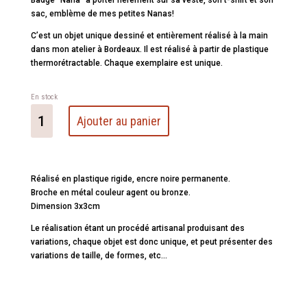
Badge “Nana” à porter fièrement sur sa veste, son t-shirt et son
sac, emblème de mes petites Nanas!
C’est un objet unique dessiné et entièrement réalisé à la main
dans mon atelier à Bordeaux. Il est réalisé à partir de plastique
thermorétractable. Chaque exemplaire est unique.
En stock
quantité
Ajouter au panier
de
Badge
Nana
Réalisé en plastique rigide, encre noire permanente.
Broche en métal couleur agent ou bronze.
Dimension 3x3cm
Le réalisation étant un procédé artisanal produisant des
variations, chaque objet est donc unique, et peut présenter des
variations de taille, de formes, etc…